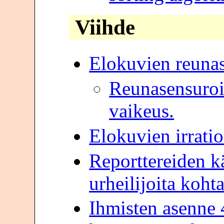
Viihde
Elokuvien reunas
Reunasensuroi
vaikeus.
Elokuvien irrati
Reporttereiden k
urheilijoita koht
Ihmisten asenne 