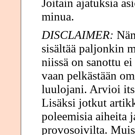
Joitain ajatuksia asi
minua.
DISCLAIMER:
Nämä
sisältää paljonkin 
niissä on sanottu ei
vaan pelkästään omi
luulojani. Arvioi it
Lisäksi jotkut artikk
poleemisia aiheita j
provosoivilta. Muis