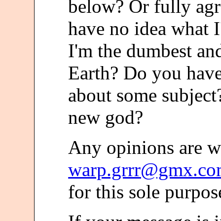
below? Or fully agr
have no idea what I
I'm the dumbest and
Earth? Do you have
about some subject
new god?
Any opinions are w
warp.grrr@gmx.c
for this sole purpos