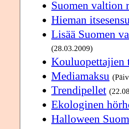
Suomen valtion r
Hieman itsesensu
Lisää Suomen val
(28.03.2009)
Kouluopettajien 
Mediamaksu
(Päiv
Trendipellet
(22.0
Ekologinen hörh
Halloween Suom