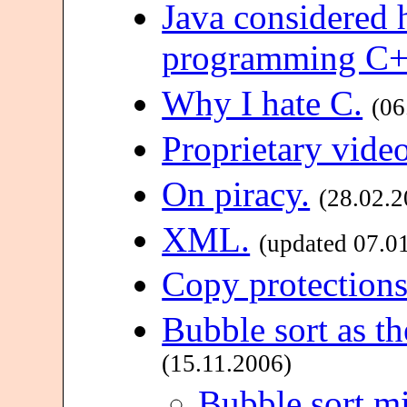
Java considered 
programming C+
Why I hate C.
(06
Proprietary vide
On piracy.
(28.02.2
XML.
(updated 07.0
Copy protection
Bubble sort as th
(15.11.2006)
Bubble sort m