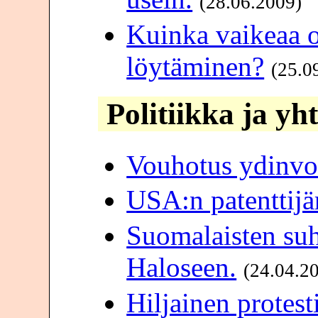
(28.06.2009)
Kuinka vaikeaa 
löytäminen?
(25.0
Politiikka ja yh
Vouhotus ydinvo
USA:n patenttijä
Suomalaisten su
Haloseen.
(24.04.2
Hiljainen protesti