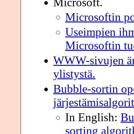
Microsoft.
Microsoftin po
Useimpien ihm
Microsoftin tuo
WWW-sivujen ärs
ylistystä.
Bubble-sortin o
järjestämisalgori
In English:
Bub
sorting algori