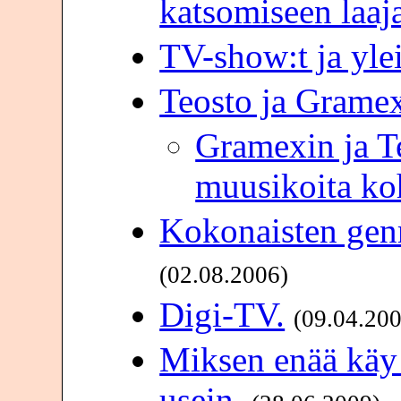
katsomiseen laaja
TV-show:t ja yle
Teosto ja Grame
Gramexin ja T
muusikoita ko
Kokonaisten gen
(02.08.2006)
Digi-TV.
(09.04.20
Miksen enää käy l
usein.